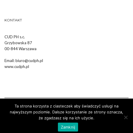
KONTAKT
CUD PH s.c.
Grzybowska 87
00-844 Warszawa
Email:
biuro@cudph.pl
www.cudph.pl
Ta strona korzysta z ciasteczek aby świadczyć usługi na
najwyższym poziomie. Dalsze korzystanie ze strony oznacza,
że zgadzasz się na ich użycie.
Wykonanie :
Strony Internetowe Białystok Dr Pixel
Zamknij