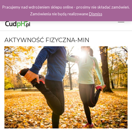
Pracujemy nad wdrożeniem sklepu online - prosimy nie składać zamówień.
Zamówienia nie będą realizowane
Dismiss
Toggl
Naviga
Facebook
AKTYWNOŚĆ FIZYCZNA-MIN