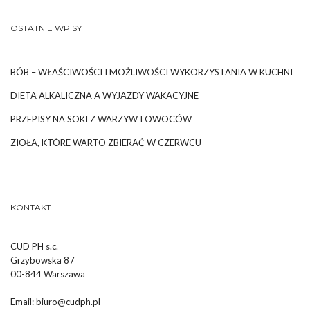
OSTATNIE WPISY
BÓB – WŁAŚCIWOŚCI I MOŻLIWOŚCI WYKORZYSTANIA W KUCHNI
DIETA ALKALICZNA A WYJAZDY WAKACYJNE
PRZEPISY NA SOKI Z WARZYW I OWOCÓW
ZIOŁA, KTÓRE WARTO ZBIERAĆ W CZERWCU
KONTAKT
CUD PH s.c.
Grzybowska 87
00-844 Warszawa
Email:
biuro@cudph.pl