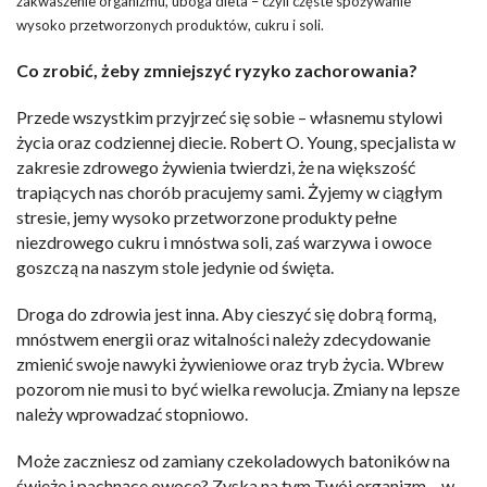
zakwaszenie organizmu, uboga dieta – czyli częste spożywanie
wysoko przetworzonych produktów, cukru i soli.
Co zrobić, żeby zmniejszyć ryzyko zachorowania?
Przede wszystkim przyjrzeć się sobie – własnemu stylowi
życia oraz codziennej diecie. Robert O. Young, specjalista w
zakresie zdrowego żywienia twierdzi, że na większość
trapiących nas chorób pracujemy sami. Żyjemy w ciągłym
stresie, jemy wysoko przetworzone produkty pełne
niezdrowego cukru i mnóstwa soli,
z
aś warzywa i owoce
goszczą na naszym stole jedynie od święta.
Droga do zdrowia jest inna. Aby cieszyć się dobrą formą,
mnóstwem energii oraz witalności należy zdecydowanie
zmienić swoje nawyki żywieniowe oraz tryb życia. Wbrew
pozorom nie musi to być wielka rewolucja. Zmiany na lepsze
należy wprowadzać stopniowo.
Może zaczniesz od zamiany czekoladowych batoników na
świeże i pachnące owoce? Zyska na tym Twój organizm – w