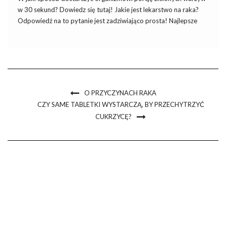
w 30 sekund? Dowiedz się tutaj! Jakie jest lekarstwo na raka?
Odpowiedź na to pytanie jest zadziwiająco prosta! Najlepsze
lekarstwo na raka to wcale nie jego leczenie, ale prewencja. Czy
wiesz jak wyglądają zepsute owoce? Są podgniłe, […]
O PRZYCZYNACH RAKA
CZY SAME TABLETKI WYSTARCZĄ, BY PRZECHYTRZYĆ
CUKRZYCĘ?