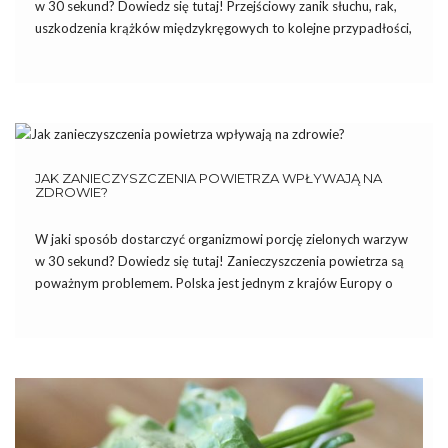
w 30 sekund? Dowiedz się tutaj! Przejściowy zanik słuchu, rak,
uszkodzenia krążków międzykręgowych to kolejne przypadłości,
do których przyczynia się zakwaszeniem organizmu. Przejściowy
zanik słuchu Coraz więcej ludzi cierpi na przejściową głuchotę,
czyli nagłą utratę słuchu w […]
JAK ZANIECZYSZCZENIA POWIETRZA WPŁYWAJĄ NA
ZDROWIE?
W jaki sposób dostarczyć organizmowi porcję zielonych warzyw
w 30 sekund? Dowiedz się tutaj! Zanieczyszczenia powietrza są
poważnym problemem. Polska jest jednym z krajów Europy o
najbardziej zanieczyszczonym powietrzu. Jest to niemały powód
do niepokoju, zwłaszcza, że jakość powietrza znacząco wpływa
na zdrowie człowieka. Niektóre […]