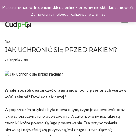
Pracujemy nad wdrożeniem sklepu online - prosimy nie składać zamówień.
Zamówienia nie będą realizowane
Dismiss
Toggl
Naviga
Facebook
Rak
JAK UCHRONIĆ SIĘ PRZED RAKIEM?
9 sierpnia 2015
W jaki sposób dostarczyć organizmowi porcję zielonych warzyw
w 30 sekund? Dowiedz się tutaj!
W poprzednim artykule była mowa o tym, czym jest nowotwór oraz
jakie są przyczyny jego powstawania. A zatem, wiemy już, jakie są
czynniki, które powodują jego powstawanie. Dla przypomnienia –
pierwszą i najważniejszą przyczyną jest długo utrzymujące się