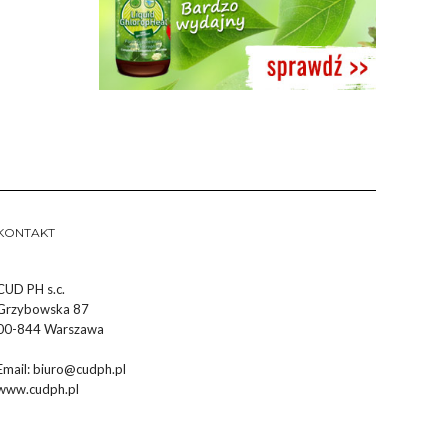
KONTAKT
CUD PH s.c.
Grzybowska 87
00-844 Warszawa
Email:
biuro@cudph.pl
www.cudph.pl