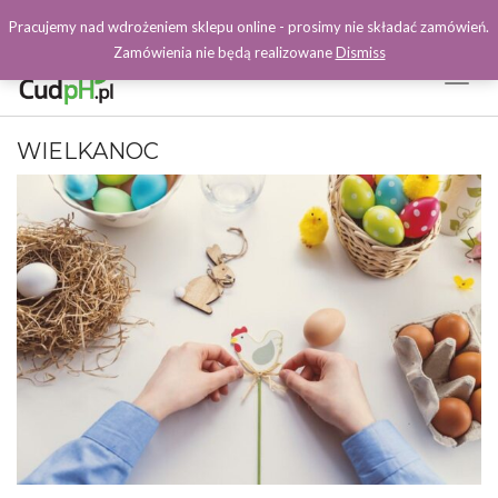
Pracujemy nad wdrożeniem sklepu online - prosimy nie składać zamówień.
Zamówienia nie będą realizowane
Dismiss
Toggl
Naviga
Facebook
WIELKANOC