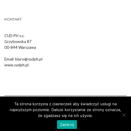
KONTAKT
CUD PH s.c.
Grzybowska 87
00-844 Warszawa
Email:
biuro@cudph.pl
www.cudph.pl
Ta strona korzysta z ciasteczek aby świadczyć usługi na
najwyższym poziomie. Dalsze korzystanie ze strony oznacza,
że zgadzasz się na ich użycie.
Wykonanie :
Strony Internetowe Białystok Dr Pixel
Zamknij