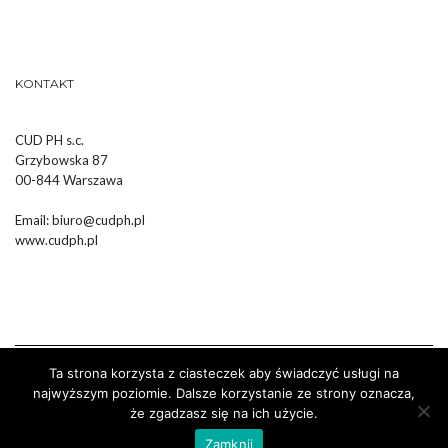
KONTAKT
CUD PH s.c.
Grzybowska 87
00-844 Warszawa
Email:
biuro@cudph.pl
www.cudph.pl
Ta strona korzysta z ciasteczek aby świadczyć usługi na
najwyższym poziomie. Dalsze korzystanie ze strony oznacza,
że zgadzasz się na ich użycie.
Wykonanie :
Strony Internetowe Białystok Dr Pixel
Zamknij