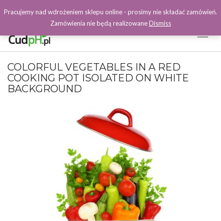
Pracujemy nad wdrożeniem sklepu online - prosimy nie składać zamówień.
Zamówienia nie będą realizowane
Dismiss
Toggl
Naviga
Facebook
COLORFUL VEGETABLES IN A RED
COOKING POT ISOLATED ON WHITE
BACKGROUND