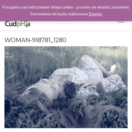
Pracujemy nad wdrożeniem sklepu online - prosimy nie składać zamówień.
Zamówienia nie będą realizowane
Dismiss
Toggl
Naviga
Facebook
WOMAN-918781_1280