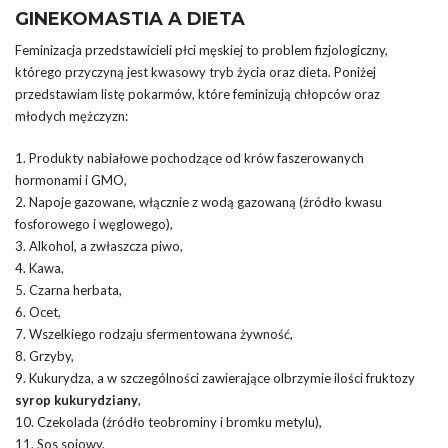
GINEKOMASTIA A DIETA
Feminizacja przedstawicieli płci męskiej to problem fizjologiczny,
którego przyczyną jest kwasowy tryb życia oraz dieta. Poniżej
przedstawiam listę pokarmów, które feminizują chłopców oraz
młodych mężczyzn:
1. Produkty nabiałowe pochodzące od krów faszerowanych
hormonami i GMO,
2. Napoje gazowane, włącznie z wodą gazowaną (źródło kwasu
fosforowego i węglowego),
3. Alkohol, a zwłaszcza piwo,
4. Kawa,
5. Czarna herbata,
6. Ocet,
7. Wszelkiego rodzaju sfermentowana żywność,
8. Grzyby,
9. Kukurydza, a w szczególności zawierające olbrzymie ilości fruktozy
syrop kukurydziany
,
10. Czekolada (źródło teobrominy i bromku metylu),
11. Sos sojowy,