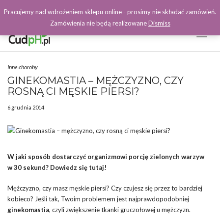
Pracujemy nad wdrożeniem sklepu online - prosimy nie składać zamówień.
Zamówienia nie będą realizowane
Dismiss
Toggl
Naviga
Facebook
Inne choroby
GINEKOMASTIA – MĘŻCZYZNO, CZY
ROSNĄ CI MĘSKIE PIERSI?
6 grudnia 2014
W jaki sposób dostarczyć organizmowi porcję zielonych warzyw
w 30 sekund? Dowiedz się tutaj!
Mężczyzno, czy masz męskie piersi? Czy czujesz się przez to bardziej
kobieco? Jeśli tak, Twoim problemem jest najprawdopodobniej
ginekomastia
, czyli zwiększenie tkanki gruczołowej u mężczyzn.