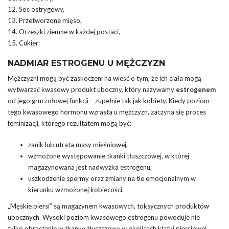
12. Sos ostrygowy,
13. Przetworzone mięso,
14. Orzeszki ziemne w każdej postaci,
15. Cukier;
NADMIAR ESTROGENU U MĘŻCZYZN
Mężczyźni mogą być zaskoczeni na wieść o tym, że ich ciała mogą
wytwarzać kwasowy produkt uboczny, który nazywamy
estrogenem
od jego gruczołowej funkcji – zupełnie tak jak kobiety. Kiedy poziom
tego kwasowego hormonu wzrasta u mężczyzn, zaczyna się proces
feminizacji, którego rezultatem mogą być:
zanik lub utrata masy mięśniowej,
wzmożone występowanie tkanki tłuszczowej, w której
magazynowana jest nadwyżka estrogenu,
uszkodzenie spermy oraz zmiany na tle emocjonalnym w
kierunku wzmożonej kobiecości.
„Męskie piersi” są magazynem kwasowych, toksycznych produktów
ubocznych. Wysoki poziom kwasowego estrogenu powoduje nie
tylko obrastanie w tkankę tłuszczową w okolicach klatki piersiowej