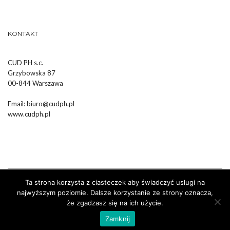
KONTAKT
CUD PH s.c.
Grzybowska 87
00-844 Warszawa
Email:
biuro@cudph.pl
www.cudph.pl
Ta strona korzysta z ciasteczek aby świadczyć usługi na
najwyższym poziomie. Dalsze korzystanie ze strony oznacza,
że zgadzasz się na ich użycie.
Wykonanie :
Strony Internetowe Białystok Dr Pixel
Zamknij