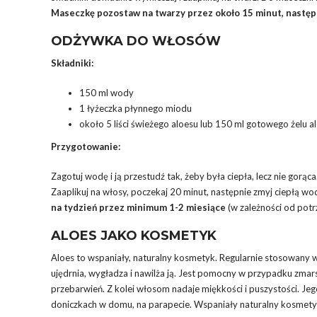
Maseczkę pozostaw na twarzy przez około 15 minut, następ
ODŻYWKA DO WŁOSÓW
Składniki:
150 ml wody
1 łyżeczka płynnego miodu
około 5 liści świeżego aloesu lub 150 ml gotowego żelu 
Przygotowanie:
Zagotuj wodę i ją przestudź tak, żeby była ciepła, lecz nie gorą
Zaaplikuj na włosy, poczekaj 20 minut, następnie zmyj ciepłą wo
na tydzień przez minimum 1-2 miesiące
(w zależności od pot
ALOES JAKO KOSMETYK
Aloes to wspaniały, naturalny kosmetyk. Regularnie stosowany 
ujędrnia, wygładza i nawilża ją. Jest pomocny w przypadku zmars
przebarwień. Z kolei włosom nadaje miękkości i puszystości. Jego
doniczkach w domu, na parapecie. Wspaniały naturalny kosmetyk