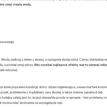
nie zmyj ciepłą wodą
.
aloesowego
ca. Wodę zmiksuj z żelem z aloesu, a następnie dodaj miód. Całość dokładnie w
dą, a później umyj włosy.
Aby uzyskać najlepsze efekty, warto używać odży
rzeb włosów).
wyraźnie poprawia kondycję skóry: działa regenerująco, usuwa martwe komór
zczek, problemów z trądzikiem, cery tłustej, a także stanów zapalnych lub
 kolejną zaletą jest to, że jest niezwykle prosty w uprawie – bez problemu ro
 można mieć dosłownie na wyciągnięcie ręki.