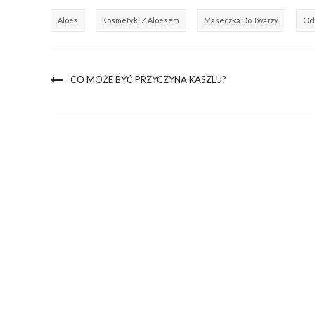
Aloes
Kosmetyki Z Aloesem
Maseczka Do Twarzy
Od
CO MOŻE BYĆ PRZYCZYNĄ KASZLU?