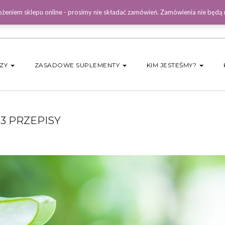
żeniem sklepu online - prosimy nie składać zamówień. Zamówienia nie będą
DZY
ZASADOWE SUPLEMENTY
KIM JESTEŚMY?
3 PRZEPISY