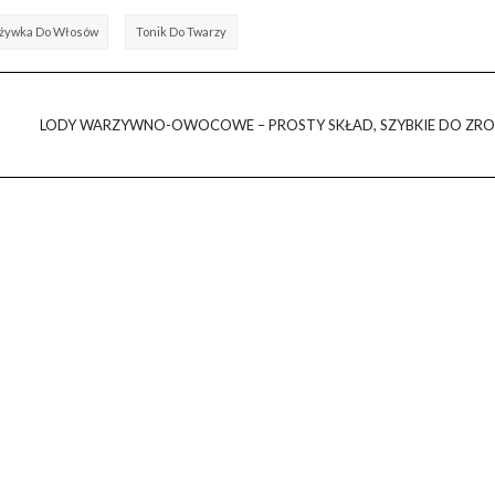
żywka Do Włosów
Tonik Do Twarzy
LODY WARZYWNO-OWOCOWE – PROSTY SKŁAD, SZYBKIE DO ZRO