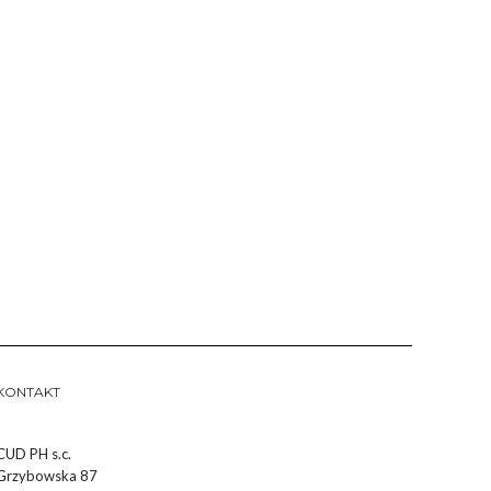
KONTAKT
CUD PH s.c.
Grzybowska 87