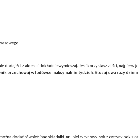
aloesowego
dodaj żel z aloesu i dokładnie wymieszaj. Jeśli korzystasz z liści, najpierw j
nik przechowuj w lodówce maksymalnie tydzień. Stosuj dwa razy dzienn
można dodać również inne składniki, np. olej rycynowy, sok z cytryny, sok z o