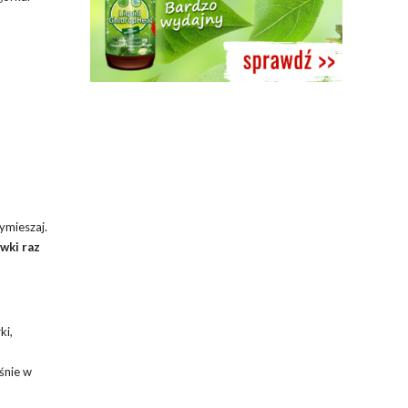
ymieszaj.
wki raz
ki,
śnie w