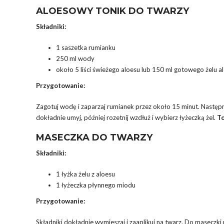
ALOESOWY TONIK DO TWARZY
Składniki:
1 saszetka rumianku
250 ml wody
około 5 liści świeżego aloesu lub 150 ml gotowego żelu 
Przygotowanie:
Zagotuj wodę i zaparzaj rumianek przez około 15 minut. Następnie 
dokładnie umyj, później rozetnij wzdłuż i wybierz łyżeczką żel.
To
MASECZKA DO TWARZY
Składniki:
1 łyżka żelu z aloesu
1 łyżeczka płynnego miodu
Przygotowanie:
Składniki dokładnie wymieszaj i zaaplikuj na twarz. Do maseczki 