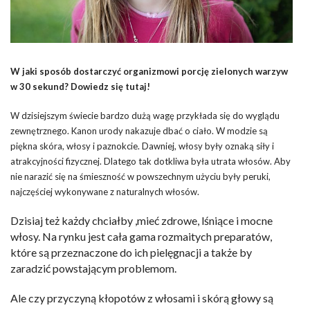
W jaki sposób dostarczyć organizmowi porcję zielonych warzyw
w 30 sekund? Dowiedz się tutaj!
W dzisiejszym świecie bardzo dużą wagę przykłada się do wyglądu
zewnętrznego. Kanon urody nakazuje dbać o ciało. W modzie są
piękna skóra, włosy i paznokcie. Dawniej, włosy były oznaką siły i
atrakcyjności fizycznej. Dlatego tak dotkliwa była utrata włosów. Aby
nie narazić się na śmieszność w powszechnym użyciu były peruki,
najczęściej wykonywane z naturalnych włosów.
Dzisiaj też każdy chciałby ,mieć zdrowe, lśniące i mocne
włosy. Na rynku jest cała gama rozmaitych preparatów,
które są przeznaczone do ich pielęgnacji a także by
zaradzić powstającym problemom.
Ale czy przyczyną kłopotów z włosami i skórą głowy są