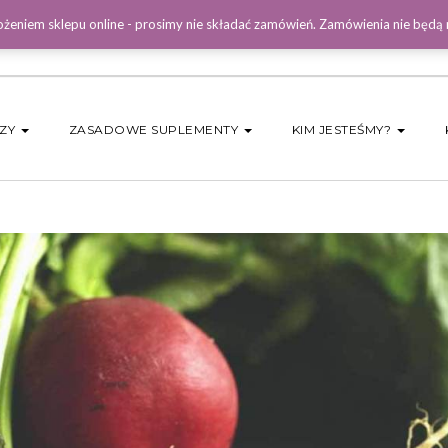
żeniem sklepu online - prosimy nie składać zamówień. Zamówienia nie będą
DZY
ZASADOWE SUPLEMENTY
KIM JESTEŚMY?