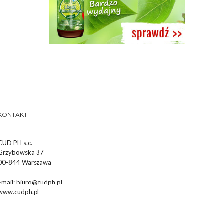
KONTAKT
CUD PH s.c.
Grzybowska 87
00-844 Warszawa
Email:
biuro@cudph.pl
www.cudph.pl