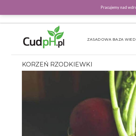
Pracujemy nad wdro
ZASADOWA BAZA WIE
KORZEŃ RZODKIEWKI