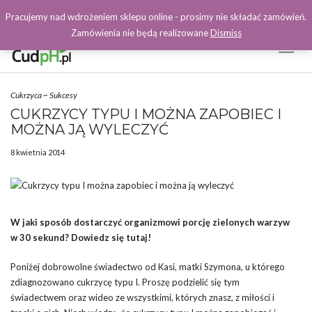
Pracujemy nad wdrożeniem sklepu online - prosimy nie składać zamówień.
Zamówienia nie będą realizowane
Dismiss
Toggl
Naviga
Facebook
Cukrzyca
~
Sukcesy
CUKRZYCY TYPU I MOŻNA ZAPOBIEC I
MOŻNA JĄ WYLECZYĆ
8 kwietnia 2014
W jaki sposób dostarczyć organizmowi porcję zielonych warzyw
w 30 sekund? Dowiedz się tutaj!
Poniżej dobrowolne świadectwo od Kasi, matki Szymona, u którego
zdiagnozowano cukrzycę typu I. Proszę podzielić się tym
świadectwem oraz wideo ze wszystkimi, których znasz, z miłości i