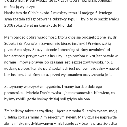
troski o nich. Niech wiedzą, że cukrzycy typu I można zapobiegać i
można ją wyleczyć.
Napisałam do Ciebie około 2 miesięcy temu. U mojego 5-letniego
syna została zdiagnozowana cukrzycy typu I – było to w październiku
2008 roku. Dałeś mi kontakt do Rhonda!
Mam bardzo dobrą wiadomość, którą chcę się podzielić z Shelley, dr
Sobotą i dr Youngiem. Szymon nie bierze insuliny!! Przyjmował ją
przez 5 miesięcy 3 razy dziennie i obecnie jesteśmy uwolnieni od
konieczności przyjmowania insuliny. Jego poziom cukru jest prawie w
normie – mówię prawie, bo czasami jest jeszcze zbyt wysoki, np. 1
godzinę po posiłku, ale po 2 godzinach jest ponownie idealny – nawet
bez insuliny. Jesteśmy teraz przed wykonaniem oczyszczania jelit.
Zaczynamy w przyszłym tygodniu. I mamy bardzo dobrego
pomocnika – Mariola Danielewska – jest niesamowita. Nie wiem, co
byśmy robili i gdzie byśmy dzisiaj byli gdyby nie ona.
Zmieniliśmy także naszą dietę – łącznie z moim 5-letnim synem, moją
3-letnią córką i moim 7-miesięcznym synem. Mały czuł się naprawdę
źle na mleku modyfikowanym – miał ciągle zakłócenia pracy żołądka,