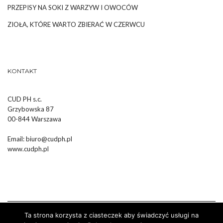
PRZEPISY NA SOKI Z WARZYW I OWOCÓW
ZIOŁA, KTÓRE WARTO ZBIERAĆ W CZERWCU
KONTAKT
CUD PH s.c.
Grzybowska 87
00-844 Warszawa
Email:
biuro@cudph.pl
www.cudph.pl
Ta strona korzysta z ciasteczek aby świadczyć usługi na