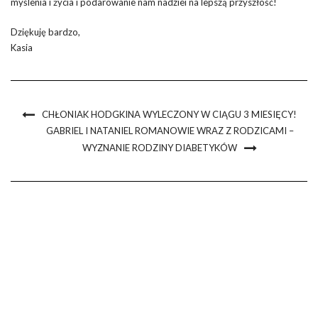
myślenia i życia i podarowanie nam nadziei na lepszą przyszłość!
Dziękuję bardzo,
Kasia
CHŁONIAK HODGKINA WYLECZONY W CIĄGU 3 MIESIĘCY!
GABRIEL I NATANIEL ROMANOWIE WRAZ Z RODZICAMI –
WYZNANIE RODZINY DIABETYKÓW