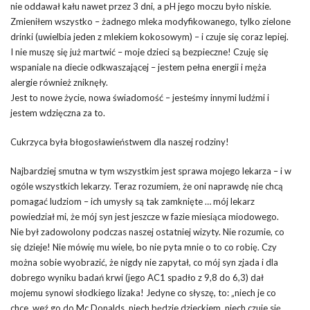
nie oddawał kału nawet przez 3 dni, a pH jego moczu było niskie.
Zmieniłem wszystko – żadnego mleka modyfikowanego, tylko zielone
drinki (uwielbia jeden z mlekiem kokosowym) – i czuje się coraz lepiej.
I nie muszę się już martwić – moje dzieci są bezpieczne! Czuję się
wspaniale na diecie odkwaszającej – jestem pełna energii i męża
alergie również zniknęły.
Jest to nowe życie, nowa świadomość – jesteśmy innymi ludźmi i
jestem wdzięczna za to.
Cukrzyca była błogosławieństwem dla naszej rodziny!
Najbardziej smutna w tym wszystkim jest sprawa mojego lekarza – i w
ogóle wszystkich lekarzy. Teraz rozumiem, że oni naprawdę nie chcą
pomagać ludziom – ich umysły są tak zamknięte … mój lekarz
powiedział mi, że mój syn jest jeszcze w fazie miesiąca miodowego.
Nie był zadowolony podczas naszej ostatniej wizyty. Nie rozumie, co
się dzieje! Nie mówię mu wiele, bo nie pyta mnie o to co robię. Czy
można sobie wyobrazić, że nigdy nie zapytał, co mój syn zjada i dla
dobrego wyniku badań krwi (jego AC1 spadło z 9,8 do 6,3) dał
mojemu synowi słodkiego lizaka! Jedyne co słyszę, to: „niech je co
chce, weź go do Mc Donalds, niech będzie dzieckiem, niech czuje się