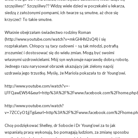
szczęśliwy!” Szczęśliwy?? Widzę wiele dzieci w poczekalni u lekarza,
siedzą z założonymi pompami, ich twarze są smutne, aż chce się
krzyczeć! To takie smutne.
Właśnie obejrzałam świadectwo rodziny Roman
(http://www.youtube.com/watch?v=mkGHHhl2sQ4) i się
rozpłakałam. Chłopcy są tacy cudowni – są tak młodzi, potrafią
zrozumieć i dostosować się do wielu zmian. Mogą być swoimi
własnymi uzdrowicielami. Mój syn wykonuje naprawdę dobrą robotę.
Jednego razu narysował obrazek ukazujący jak zielony napój
uzdrawia jego trzustkę. Myślę, że Mariola pokazała to dr Young’owi.
http://www.youtube.com/watch?v=-
LFFQawEWS4&eurl=http%3A%2F%2Fwww.facebook.com%2Fhome.php&f
http://www.youtube.com/watch?
v=7ZCCyO1jjTg&eurl=http%3A%2F%2Fwww.facebook.com%2Fhome.php
Chcę podziękować Shelley, dr Sobocie i Dr Young’owi za to jak
wspaniałą pracę wykonują, bo pomagają ludziom, za zmianę sposobu