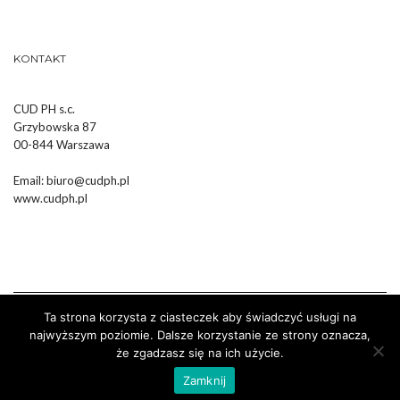
KONTAKT
CUD PH s.c.
Grzybowska 87
00-844 Warszawa
Email:
biuro@cudph.pl
www.cudph.pl
Ta strona korzysta z ciasteczek aby świadczyć usługi na
najwyższym poziomie. Dalsze korzystanie ze strony oznacza,
że zgadzasz się na ich użycie.
Wykonanie :
Strony Internetowe Białystok Dr Pixel
Zamknij