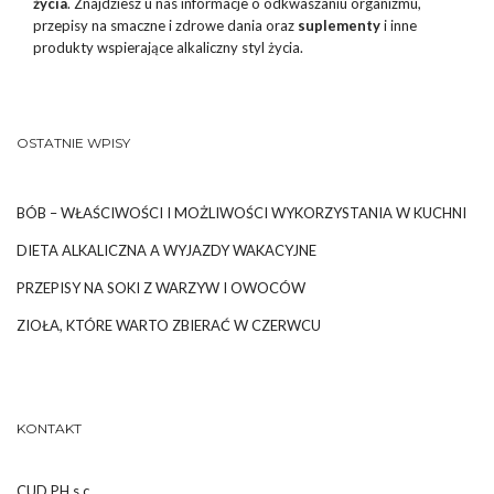
życia
. Znajdziesz u nas informacje o odkwaszaniu organizmu,
przepisy na smaczne i zdrowe dania oraz
suplementy
i inne
produkty wspierające alkaliczny styl życia.
OSTATNIE WPISY
BÓB – WŁAŚCIWOŚCI I MOŻLIWOŚCI WYKORZYSTANIA W KUCHNI
DIETA ALKALICZNA A WYJAZDY WAKACYJNE
PRZEPISY NA SOKI Z WARZYW I OWOCÓW
ZIOŁA, KTÓRE WARTO ZBIERAĆ W CZERWCU
KONTAKT
CUD PH s.c.