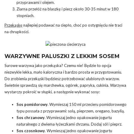
przyprawami i olejem.
Ziarna przełóż na blaszkę i piecz około 30-35 minut w 180
stopniach.
Przekąskę
najlepiej podawać na ciepło, choć po ostygnięciu nie traci
na chrupkości.
WARZYWNE PALUSZKI Z LEKKIM SOSEM
Surowe warzywa jako przekąska? Czemu nie! Będzie to opcja
niezwykle lekka, mało kaloryczna i bardzo prosta w przygotowaniu.
Do zrobienia przekąski będziesz potrzebować ulubionych warzyw.
Świetnie sprawdzą się marchewka, ogórek, papryka, cukinia. Warzywa
wystarczy pokroić w słupki, a następnie wykonać sosy:
Sos pomidorowy
. Wymieszaj 150 ml przecieru pomidorowego
typu possata z przyprawami: solą, pieprzem, oregano, bazylią.
Sos chrzanowy
. Wymieszaj jedno opakowanie jogurtu
naturalnego z dwiema łyżeczkami chrzanu. Dodaj sól i pieprz.
Sos czosnkowy
. Wymieszaj jedno opakowanie jogurtu