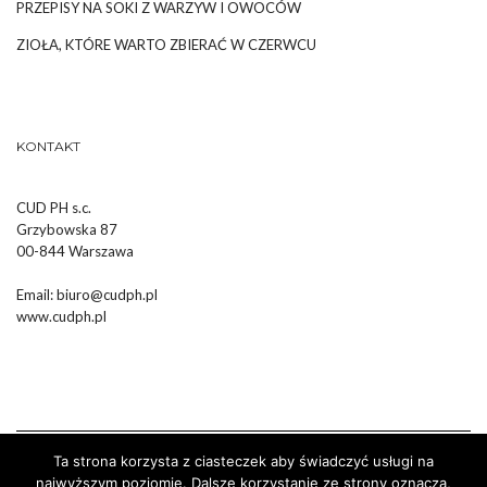
PRZEPISY NA SOKI Z WARZYW I OWOCÓW
ZIOŁA, KTÓRE WARTO ZBIERAĆ W CZERWCU
KONTAKT
CUD PH s.c.
Grzybowska 87
00-844 Warszawa
Email:
biuro@cudph.pl
www.cudph.pl
Ta strona korzysta z ciasteczek aby świadczyć usługi na
najwyższym poziomie. Dalsze korzystanie ze strony oznacza,