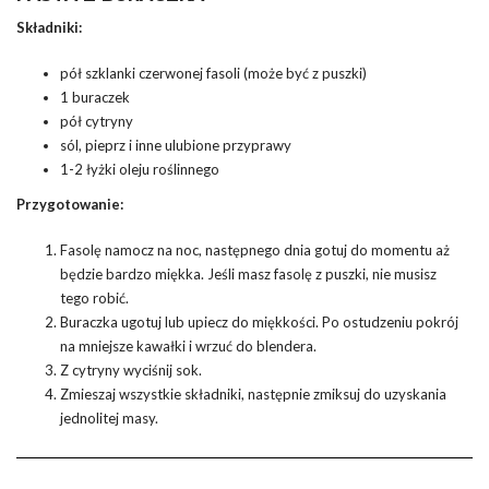
Składniki:
pół szklanki czerwonej fasoli (może być z puszki)
1 buraczek
pół cytryny
sól, pieprz i inne ulubione przyprawy
1-2 łyżki oleju roślinnego
Przygotowanie:
Fasolę namocz na noc, następnego dnia gotuj do momentu aż
będzie bardzo miękka. Jeśli masz fasolę z puszki, nie musisz
tego robić.
Buraczka ugotuj lub upiecz do miękkości. Po ostudzeniu pokrój
na mniejsze kawałki i wrzuć do blendera.
Z cytryny wyciśnij sok.
Zmieszaj wszystkie składniki, następnie zmiksuj do uzyskania
jednolitej masy.