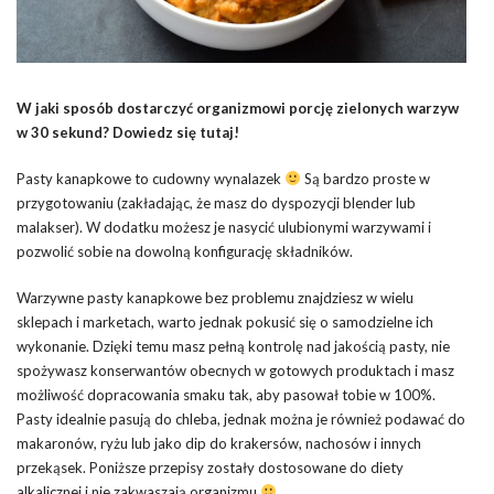
W jaki sposób dostarczyć organizmowi porcję zielonych warzyw
w 30 sekund? Dowiedz się tutaj!
Pasty kanapkowe to cudowny wynalazek
Są bardzo proste w
przygotowaniu (zakładając, że masz do dyspozycji blender lub
malakser). W dodatku możesz je nasycić ulubionymi warzywami i
pozwolić sobie na dowolną konfigurację składników.
Warzywne pasty kanapkowe bez problemu znajdziesz w wielu
sklepach i marketach, warto jednak pokusić się o samodzielne ich
wykonanie. Dzięki temu masz pełną kontrolę nad jakością pasty, nie
spożywasz konserwantów obecnych w gotowych produktach i masz
możliwość dopracowania smaku tak, aby pasował tobie w 100%.
Pasty idealnie pasują do chleba, jednak można je również podawać do
makaronów, ryżu lub jako dip do krakersów, nachosów i innych
przekąsek. Poniższe przepisy zostały dostosowane do diety
alkalicznej i nie zakwaszają organizmu