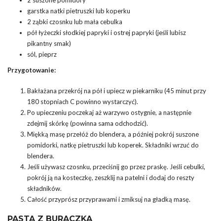
2 suszone pomidory
garstka natki pietruszki lub koperku
2 ząbki czosnku lub mała cebulka
pół łyżeczki słodkiej papryki i ostrej papryki (jeśli lubisz
pikantny smak)
sól, pieprz
Przygotowanie:
Bakłażana przekrój na pół i upiecz w piekarniku (45 minut przy
180 stopniach C powinno wystarczyć).
Po upieczeniu poczekaj aż warzywo ostygnie, a następnie
zdejmij skórkę (powinna sama odchodzić).
Miękką masę przełóż do blendera, a później pokrój suszone
pomidorki, natkę pietruszki lub koperek. Składniki wrzuć do
blendera.
Jeśli używasz czosnku, przeciśnij go przez praskę. Jeśli cebulki,
pokrój ją na kosteczkę, zeszklij na patelni i dodaj do reszty
składników.
Całość przyprósz przyprawami i zmiksuj na gładką masę.
PASTA Z BURACZKA