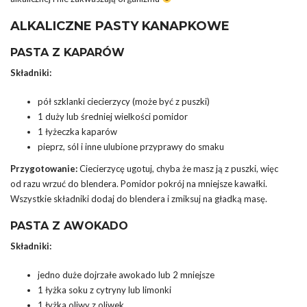
ALKALICZNE PASTY KANAPKOWE
PASTA Z KAPARÓW
Składniki:
pół szklanki ciecierzycy (może być z puszki)
1 duży lub średniej wielkości pomidor
1 łyżeczka kaparów
pieprz, sól i inne ulubione przyprawy do smaku
Przygotowanie:
Ciecierzycę ugotuj, chyba że masz ją z puszki, więc
od razu wrzuć do blendera. Pomidor pokrój na mniejsze kawałki.
Wszystkie składniki dodaj do blendera i zmiksuj na gładką masę.
PASTA Z AWOKADO
Składniki:
jedno duże dojrzałe awokado lub 2 mniejsze
1 łyżka soku z cytryny lub limonki
1 łyżka oliwy z oliwek