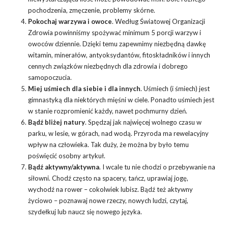
pochodzenia, zmęczenie, problemy skórne.
Pokochaj warzywa i owoce
. Według Światowej Organizacji
Zdrowia powinniśmy spożywać minimum
5 porcji warzyw i
owoców dziennie
. Dzięki temu zapewnimy niezbędną dawkę
witamin, minerałów, antyoksydantów, fitoskładników i innych
cennych związków niezbędnych dla zdrowia i dobrego
samopoczucia.
Miej uśmiech dla siebie i dla innych
. Uśmiech (i śmiech) jest
gimnastyką dla niektórych mięśni w ciele. Ponadto uśmiech jest
w stanie rozpromienić każdy, nawet pochmurny dzień.
Bądź bliżej natury
. Spędzaj jak najwięcej wolnego czasu w
parku, w lesie, w górach, nad wodą. Przyroda ma rewelacyjny
wpływ na człowieka. Tak duży, że można by było temu
poświęcić osobny artykuł.
Bądź aktywny/aktywna
. I wcale tu nie chodzi o przebywanie na
siłowni. Chodź często na spacery, tańcz, uprawiaj jogę,
wychodź na rower – cokolwiek lubisz. Bądź też aktywny
życiowo – poznawaj nowe rzeczy, nowych ludzi, czytaj,
szydełkuj lub naucz się nowego języka.