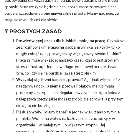
odpowiednia dla wszystkich. Są jednak pewne zasady, które mogą
sprawić, że nasze życie będzie nieco lepsze, nieco zdrowsze, nieco
bardziej szczęśliwe. Są one uniwersalne i proste. Mamy nadzieję, że
znajdziesz w nich coś dla siebie.
7 PROSTYCH ZASAD
Poświęć więcej czasu dla bliskich, mniej na pracę
. Czy wiesz,
że z rozmów z umierającymi osobami wynika, że gdyby tylko
mogły cofnąć czas, poświęciłyby więcej uwagi swoim bliskim?
Praca zajmuje większość naszego czasu, często jest źródłem
stresu i frustracji. Jednak w długoterminowej perspektywie
tym, co liczy się najbardziej, są relacje z bliskimi.
Wysypiaj się
. Brzmi banalnie, prawda? A jednak większość z
nas zarywa nocki, a niemal połowa Polaków ma lub miała
problemy z zasypianiem. Regularne wysypianie się to jedna z
najlepszych rzeczy, jakie możesz zrobić dla zdrowia, a przy tym
nic cię to nie kosztuje.
Pij dużo wody.
Kolejny banał? A jednak wielu z nas o tym nie
pamięta. Woda ma wpływ na każdy proces zachodzący w
organizmie – w mniejszym lub większym stopniu. Jej
niewystarczająca ilość może powodować m.in. bóle różnego