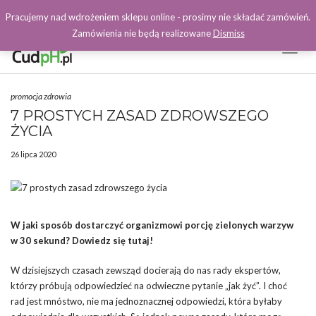
Pracujemy nad wdrożeniem sklepu online - prosimy nie składać zamówień.
Zamówienia nie będą realizowane
Dismiss
Toggl
Naviga
Facebook
promocja zdrowia
7 PROSTYCH ZASAD ZDROWSZEGO
ŻYCIA
26 lipca 2020
W jaki sposób dostarczyć organizmowi porcję zielonych warzyw
w 30 sekund? Dowiedz się tutaj!
W dzisiejszych czasach zewsząd docierają do nas rady ekspertów,
którzy próbują odpowiedzieć na odwieczne pytanie „jak żyć”. I choć
rad jest mnóstwo, nie ma jednoznacznej odpowiedzi, która byłaby