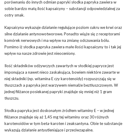
porównaniu do innych odmian papryki słodka papryka zawiera w
sobie bardzo małą ilość kapsaicyny – substancji odpowiedzialnej za
ostry smak.
Kapsaicyna wykazuje działanie regulujące poziom cukru we krwi oraz
silne działanie antynowotworowe. Ponadto wiąże się z receptorami
komórek nerwowych i ma wpływ na zmianę odczuwania bólu.
Pomimo iż słodka papryka zawiera małe ilości kapsaicyny to i tak jej
wpływ na nasze zdrowie jest nieoceniony.
Ilość składników odżywczych zawartych w słodkiej papryce jest
imponująca a nawet nieco zaskakująca, bowiem niektóre zawarte w
niej składniki (np. witamina E czy karotenoidy) rozpuszczają się w
tłuszczach a papryka jest warzywem niemalże beztłuszczowym. W
jednej filiżance posiekanej papryki znajduje się mniej niż 1 gram
tłuszczu.
Słodka papryka jest doskonałym źródłem witaminy E – w jednej
filiżance znajduje się aż 1,45 mg tej witaminy oraz 30 różnych
karotenoidów w tym beta-karoten i zeaksantyna. Obie te substancje
wykazują działanie antyutleniające i przeciwzapalne.