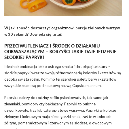
W jaki sposób dostarczyć organizmowi porcję zielonych warzyw
w 30 sekund? Dowiedz się tutaj!
PRZECIWUTLENIACZ I ŚRODEK O DZIAŁANIU
ODKWASZAJĄCYM – KORZYŚCI JAKIE DAJE JEDZENIE
SŁODKIEJ PAPRYKI
Idealna kombinacja lekko ostrego smaku i chrupiącej tekstury –
słodkie papryki wraz ze swoją różnorodnością kolorów i kształtów są
ozdobą świata roślin. Pomimo tej szerokiej palety barw i kształtów
wszystkie znane są pod naukową nazwą Capsicum annum.
Papryka należy do rodziny roślin psiankowatych, tak samo jak
ziemniaki, pomidory czy bakłażany. Papryki to pulchne,
dzwonkowate, trzy lub czteropłatowe warzywa. Papryki w kolorze
zielonym i fioletowym maja nieco gorzki smak, zaś te w kolorach
żółtym, pomarańczowym i czerwonym są słodsze, o owocowym