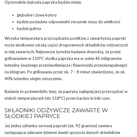
Optymalnie dojrzała papryka będzie miała:
głębokie i żywe kolory
będzie posiadała odpowiedni stosunek masy do wielkości
będzie jędrna
Wysoka temperatura przyrządzania posiłków z zawartością papryki
może skutkować utratą części drogocennych składników odżywczych
w niej zawartych. Najnowsze tureckie badania dowodzą, że przed
grillowaniem w 150°C słodka papryka ma w sobie 46 miligramów
luteoliny (ważnego przeciwutleniacza i flawonoidu przeciwzapalnego)
na kilogram. Po grillowaniu przez ok. 7 – 8 minut stwierdzono, że ok.
40% luteoliny uległo zniszczeniu.
Badanie to potwierdziło tezę, że paprykę najlepiej jest przyrządzać w
niskich temperaturach (do 118°C) przez bardzo krótki czas.
SKŁADNIKI ODŻYWCZE ZAWARTE W
SŁODKIEJ PAPRYCE
Już jedna szklanka surowej papryki (ok. 92 gramów) zawiera
następujące zalecane dzienne dawki spożycia danych składników