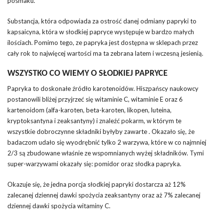
posmaku.
Substancja, która odpowiada za ostrość danej odmiany papryki to
kapsaicyna, która w słodkiej papryce występuje w bardzo małych
ilościach. Pomimo tego, ze papryka jest dostępna w sklepach przez
cały rok to najwięcej wartości ma ta zebrana latem i wczesną jesienią.
WSZYSTKO CO WIEMY O SŁODKIEJ PAPRYCE
Papryka to doskonałe źródło karotenoidów. Hiszpańscy naukowcy
postanowili bliżej przyjrzeć się witaminie C, witaminie E oraz 6
kartenoidom (alfa-karoten, beta-karoten, likopen, luteina,
kryptoksantyna i zeaksantyny) i znaleźć pokarm, w którym te
wszystkie dobroczynne składniki byłyby zawarte . Okazało się, że
badaczom udało się wyodrębnić tylko 2 warzywa, które w co najmniej
2/3 są zbudowane właśnie ze wspomnianych wyżej składników. Tymi
super-warzywami okazały się: pomidor oraz słodka papryka.
Okazuje się, że jedna porcja słodkiej papryki dostarcza aż 12%
zalecanej dziennej dawki spożycia zeaksantyny oraz aż 7% zalecanej
dziennej dawki spożycia witaminy C.