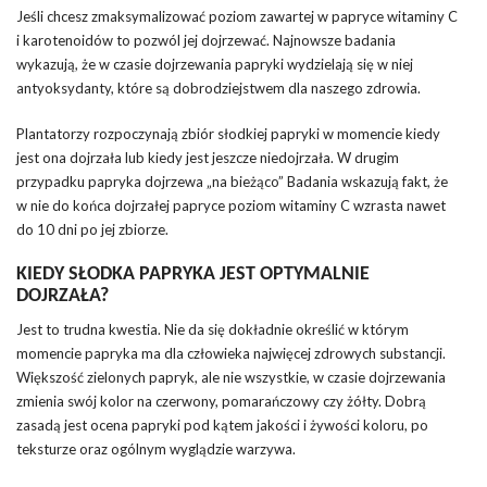
Jeśli chcesz zmaksymalizować poziom zawartej w papryce witaminy C
i karotenoidów to pozwól jej dojrzewać. Najnowsze badania
wykazują, że w czasie dojrzewania papryki wydzielają się w niej
antyoksydanty, które są dobrodziejstwem dla naszego zdrowia.
Plantatorzy rozpoczynają zbiór słodkiej papryki w momencie kiedy
jest ona dojrzała lub kiedy jest jeszcze niedojrzała. W drugim
przypadku papryka dojrzewa „na bieżąco” Badania wskazują fakt, że
w nie do końca dojrzałej papryce poziom witaminy C wzrasta nawet
do 10 dni po jej zbiorze.
KIEDY SŁODKA PAPRYKA JEST OPTYMALNIE
DOJRZAŁA?
Jest to trudna kwestia. Nie da się dokładnie określić w którym
momencie papryka ma dla człowieka najwięcej zdrowych substancji.
Większość zielonych papryk, ale nie wszystkie, w czasie dojrzewania
zmienia swój kolor na czerwony, pomarańczowy czy żółty. Dobrą
zasadą jest ocena papryki pod kątem jakości i żywości koloru, po
teksturze oraz ogólnym wyglądzie warzywa.