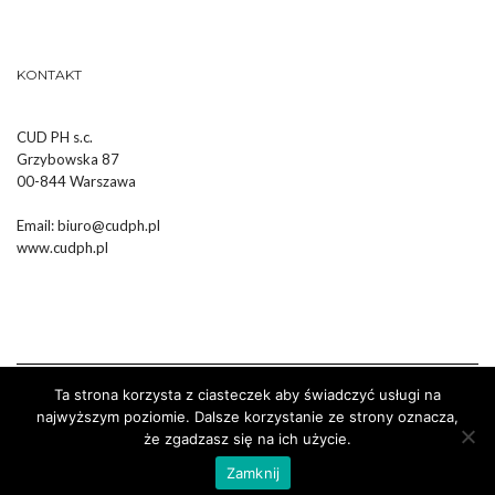
KONTAKT
CUD PH s.c.
Grzybowska 87
00-844 Warszawa
Email:
biuro@cudph.pl
www.cudph.pl
Ta strona korzysta z ciasteczek aby świadczyć usługi na
najwyższym poziomie. Dalsze korzystanie ze strony oznacza,
że zgadzasz się na ich użycie.
Wykonanie :
Strony Internetowe Białystok Dr Pixel
Zamknij