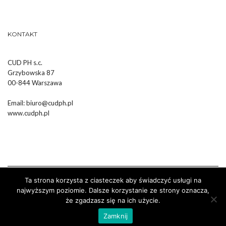
KONTAKT
CUD PH s.c.
Grzybowska 87
00-844 Warszawa
Email:
biuro@cudph.pl
www.cudph.pl
Ta strona korzysta z ciasteczek aby świadczyć usługi na
najwyższym poziomie. Dalsze korzystanie ze strony oznacza,
że zgadzasz się na ich użycie.
Wykonanie :
Strony Internetowe Białystok Dr Pixel
Zamknij